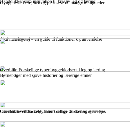
Hånddukker som inspiration til kreativ leg og læring
Gyngeheste i træ, stof og plast – se de mange muligheder
Aktivitetslegetøj – en guide til funktioner og anvendelse
Overblik: Forskellige typer byggeklodser til leg og læring
Børnebøger med sjove historier og lærerige emner
Overblik over dukketøj til forskellige dukker og størrelser
Introduktion til farveblyanter i mange varianter og designs