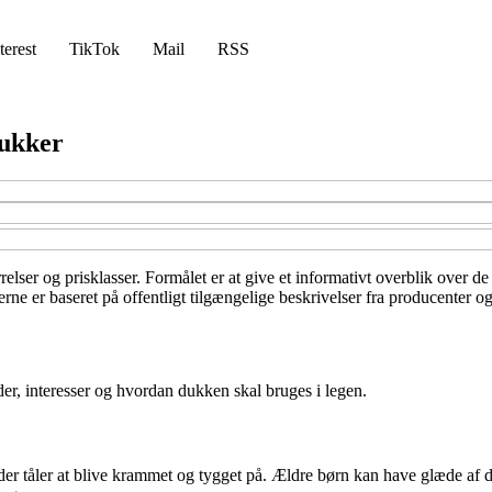
terest
TikTok
Mail
RSS
dukker
ørrelser og prisklasser. Formålet er at give et informativt overblik over 
ne er baseret på offentligt tilgængelige beskrivelser fra producenter og
der, interesser og hvordan dukken skal bruges i legen.
r tåler at blive krammet og tygget på. Ældre børn kan have glæde af du