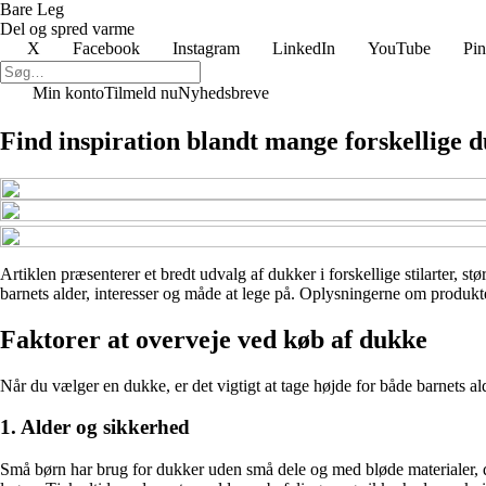
Bare Leg
Del og spred varme
X
Facebook
Instagram
LinkedIn
YouTube
Pin
Min konto
Tilmeld nu
Nyhedsbreve
Find inspiration blandt mange forskellige 
Artiklen præsenterer et bredt udvalg af dukker i forskellige stilarter, st
barnets alder, interesser og måde at lege på. Oplysningerne om produkter
Faktorer at overveje ved køb af dukke
Når du vælger en dukke, er det vigtigt at tage højde for både barnets al
1. Alder og sikkerhed
Små børn har brug for dukker uden små dele og med bløde materialer, de