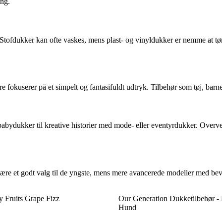
ing.
t. Stofdukker kan ofte vaskes, mens plast- og vinyldukker er nemme at t
re fokuserer på et simpelt og fantasifuldt udtryk. Tilbehør som tøj, ba
bydukker til kreative historier med mode- eller eventyrdukker. Overvej,
være et godt valg til de yngste, mens mere avancerede modeller med bevæg
y Fruits Grape Fizz
Our Generation Dukketilbehør -
Hund