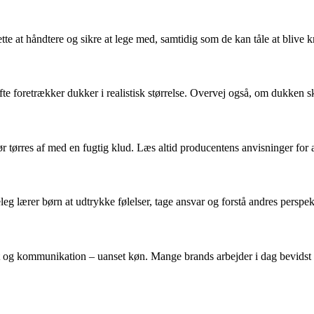
tte at håndtere og sikre at lege med, samtidig som de kan tåle at blive 
e foretrækker dukker i realistisk størrelse. Overvej også, om dukken skal
 tørres af med en fugtig klud. Læs altid producentens anvisninger for 
eg lærer børn at udtrykke følelser, tage ansvar og forstå andres perspek
itet og kommunikation – uanset køn. Mange brands arbejder i dag bevids