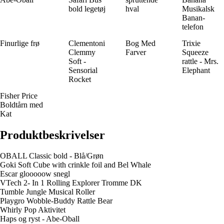
bold legetøj
hval
Musikalsk
Banan-
telefon
Finurlige frø
Clementoni
Bog Med
Trixie
Clemmy
Farver
Squeeze
Soft -
rattle - Mrs.
Sensorial
Elephant
Rocket
Fisher Price
Boldtårn med
Kat
Produktbeskrivelser
OBALL Classic bold - Blå/Grøn
Goki Soft Cube with crinkle foil and Bel Whale
Escar glooooow snegl
VTech 2- In 1 Rolling Explorer Tromme DK
Tumble Jungle Musical Roller
Playgro Wobble-Buddy Rattle Bear
Whirly Pop Aktivitet
Haps og ryst - Abe-Oball