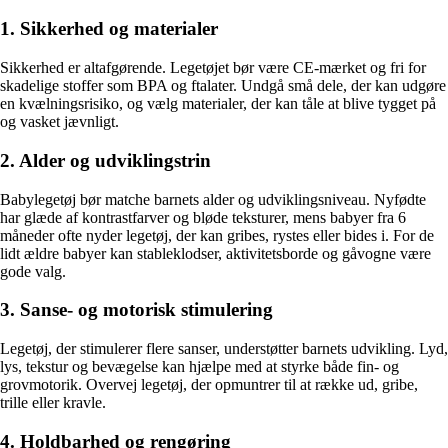
1. Sikkerhed og materialer
Sikkerhed er altafgørende. Legetøjet bør være CE-mærket og fri for
skadelige stoffer som BPA og ftalater. Undgå små dele, der kan udgøre
en kvælningsrisiko, og vælg materialer, der kan tåle at blive tygget på
og vasket jævnligt.
2. Alder og udviklingstrin
Babylegetøj bør matche barnets alder og udviklingsniveau. Nyfødte
har glæde af kontrastfarver og bløde teksturer, mens babyer fra 6
måneder ofte nyder legetøj, der kan gribes, rystes eller bides i. For de
lidt ældre babyer kan stableklodser, aktivitetsborde og gåvogne være
gode valg.
3. Sanse- og motorisk stimulering
Legetøj, der stimulerer flere sanser, understøtter barnets udvikling. Lyd,
lys, tekstur og bevægelse kan hjælpe med at styrke både fin- og
grovmotorik. Overvej legetøj, der opmuntrer til at række ud, gribe,
trille eller kravle.
4. Holdbarhed og rengøring