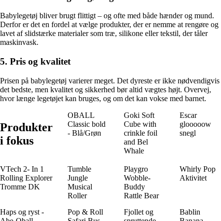
Babylegetøj bliver brugt flittigt – og ofte med både hænder og mund.
Derfor er det en fordel at vælge produkter, der er nemme at rengøre og
lavet af slidstærke materialer som træ, silikone eller tekstil, der tåler
maskinvask.
5. Pris og kvalitet
Prisen på babylegetøj varierer meget. Det dyreste er ikke nødvendigvis
det bedste, men kvalitet og sikkerhed bør altid vægtes højt. Overvej,
hvor længe legetøjet kan bruges, og om det kan vokse med barnet.
OBALL
Goki Soft
Escar
Classic bold
Cube with
glooooow
Produkter
- Blå/Grøn
crinkle foil
snegl
i fokus
and Bel
Whale
VTech 2- In 1
Tumble
Playgro
Whirly Pop
Rolling Explorer
Jungle
Wobble-
Aktivitet
Tromme DK
Musical
Buddy
Roller
Rattle Bear
Haps og ryst -
Pop & Roll
Fjollet og
Bablin
Abe-Oball
Safari Bus
spruttende
Banana